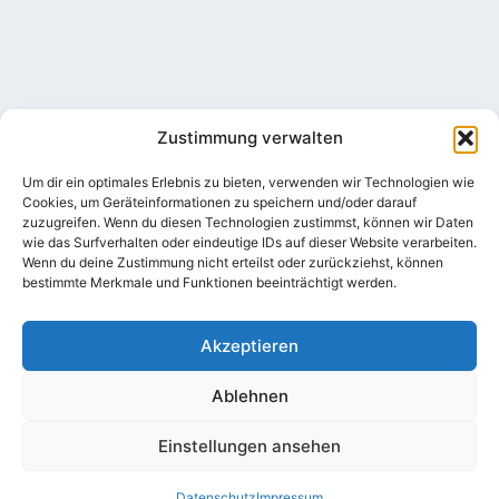
Zustimmung verwalten
Navigation
Kontakt
kontaktiere
Um dir ein optimales Erlebnis zu bieten, verwenden wir Technologien wie
Cookies, um Geräteinformationen zu speichern und/oder darauf
uns
Partner
zuzugreifen. Wenn du diesen Technologien zustimmst, können wir Daten
Latroper
Karriere
wie das Surfverhalten oder eindeutige IDs auf dieser Website verarbeiten.
Straße 36
Wenn du deine Zustimmung nicht erteilst oder zurückziehst, können
Datenschutz
57392
bestimmte Merkmale und Funktionen beeinträchtigt werden.
Schmallenberg
Impressum
02972
Akzeptieren
/
47251
Ablehnen
info@prenosil.de
Einstellungen ansehen
Datenschutz
Impressum